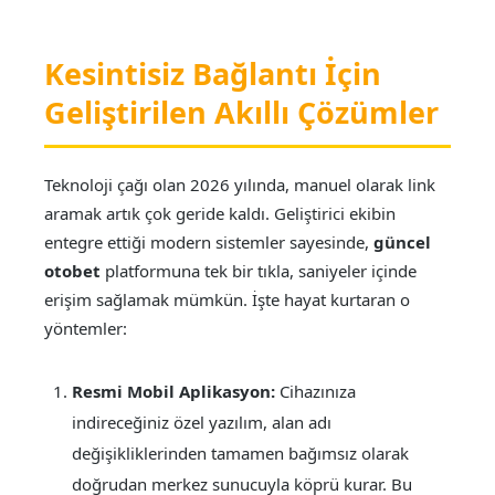
Kesintisiz Bağlantı İçin
Geliştirilen Akıllı Çözümler
Teknoloji çağı olan 2026 yılında, manuel olarak link
aramak artık çok geride kaldı. Geliştirici ekibin
entegre ettiği modern sistemler sayesinde,
güncel
otobet
platformuna tek bir tıkla, saniyeler içinde
erişim sağlamak mümkün. İşte hayat kurtaran o
yöntemler:
Resmi Mobil Aplikasyon:
Cihazınıza
indireceğiniz özel yazılım, alan adı
değişikliklerinden tamamen bağımsız olarak
doğrudan merkez sunucuyla köprü kurar. Bu