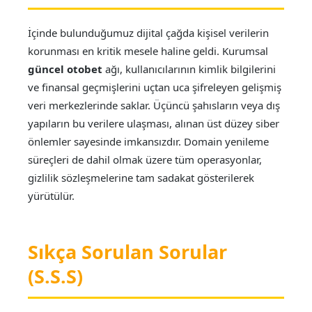
İçinde bulunduğumuz dijital çağda kişisel verilerin
korunması en kritik mesele haline geldi. Kurumsal
güncel otobet
ağı, kullanıcılarının kimlik bilgilerini
ve finansal geçmişlerini uçtan uca şifreleyen gelişmiş
veri merkezlerinde saklar. Üçüncü şahısların veya dış
yapıların bu verilere ulaşması, alınan üst düzey siber
önlemler sayesinde imkansızdır. Domain yenileme
süreçleri de dahil olmak üzere tüm operasyonlar,
gizlilik sözleşmelerine tam sadakat gösterilerek
yürütülür.
Sıkça Sorulan Sorular
(S.S.S)