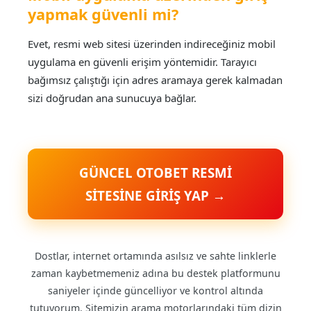
yapmak güvenli mi?
Evet, resmi web sitesi üzerinden indireceğiniz mobil
uygulama en güvenli erişim yöntemidir. Tarayıcı
bağımsız çalıştığı için adres aramaya gerek kalmadan
sizi doğrudan ana sunucuya bağlar.
GÜNCEL OTOBET RESMİ
SİTESİNE GİRİŞ YAP →
Dostlar, internet ortamında asılsız ve sahte linklerle
zaman kaybetmemeniz adına bu destek platformunu
saniyeler içinde güncelliyor ve kontrol altında
tutuyorum. Sitemizin arama motorlarındaki tüm dizin