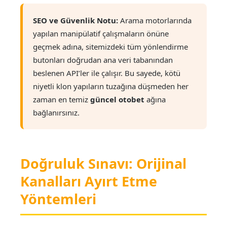
SEO ve Güvenlik Notu:
Arama motorlarında
yapılan manipülatif çalışmaların önüne
geçmek adına, sitemizdeki tüm yönlendirme
butonları doğrudan ana veri tabanından
beslenen API’ler ile çalışır. Bu sayede, kötü
niyetli klon yapıların tuzağına düşmeden her
zaman en temiz
güncel otobet
ağına
bağlanırsınız.
Doğruluk Sınavı: Orijinal
Kanalları Ayırt Etme
Yöntemleri