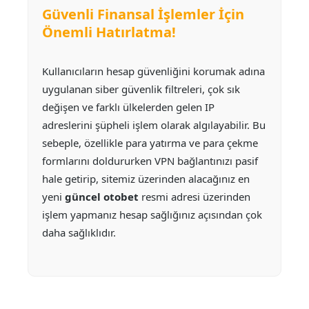
Güvenli Finansal İşlemler İçin
Önemli Hatırlatma!
Kullanıcıların hesap güvenliğini korumak adına
uygulanan siber güvenlik filtreleri, çok sık
değişen ve farklı ülkelerden gelen IP
adreslerini şüpheli işlem olarak algılayabilir. Bu
sebeple, özellikle para yatırma ve para çekme
formlarını doldururken VPN bağlantınızı pasif
hale getirip, sitemiz üzerinden alacağınız en
yeni
güncel otobet
resmi adresi üzerinden
işlem yapmanız hesap sağlığınız açısından çok
daha sağlıklıdır.