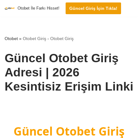
Güncel Giriş İçin Tıkla!
Otobet İle Farkı Hisset!
İçeriğe
geç
Otobet »
Otobet Giriş
-
Otobet Giriş
Güncel Otobet Giriş
Adresi | 2026
Kesintisiz Erişim Linki
Güncel Otobet Giriş