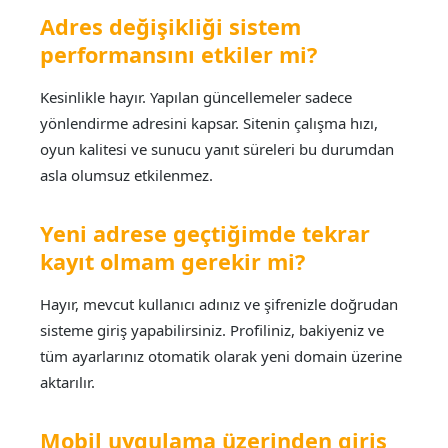
Adres değişikliği sistem
performansını etkiler mi?
Kesinlikle hayır. Yapılan güncellemeler sadece
yönlendirme adresini kapsar. Sitenin çalışma hızı,
oyun kalitesi ve sunucu yanıt süreleri bu durumdan
asla olumsuz etkilenmez.
Yeni adrese geçtiğimde tekrar
kayıt olmam gerekir mi?
Hayır, mevcut kullanıcı adınız ve şifrenizle doğrudan
sisteme giriş yapabilirsiniz. Profiliniz, bakiyeniz ve
tüm ayarlarınız otomatik olarak yeni domain üzerine
aktarılır.
Mobil uygulama üzerinden giriş