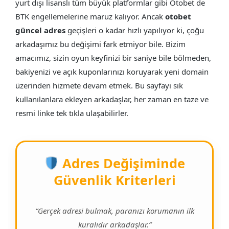
yurt dışı lisanslı tüm büyük platformlar gibi Otobet de
BTK engellemelerine maruz kalıyor. Ancak
otobet
güncel adres
geçişleri o kadar hızlı yapılıyor ki, çoğu
arkadaşımız bu değişimi fark etmiyor bile. Bizim
amacımız, sizin oyun keyfinizi bir saniye bile bölmeden,
bakiyenizi ve açık kuponlarınızı koruyarak yeni domain
üzerinden hizmete devam etmek. Bu sayfayı sık
kullanılanlara ekleyen arkadaşlar, her zaman en taze ve
resmi linke tek tıkla ulaşabilirler.
Adres Değişiminde
Güvenlik Kriterleri
“Gerçek adresi bulmak, paranızı korumanın ilk
kuralıdır arkadaşlar.”