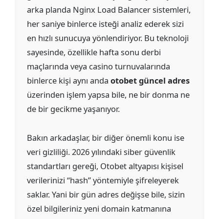
arka planda Nginx Load Balancer sistemleri,
her saniye binlerce isteği analiz ederek sizi
en hızlı sunucuya yönlendiriyor. Bu teknoloji
sayesinde, özellikle hafta sonu derbi
maçlarında veya casino turnuvalarında
binlerce kişi aynı anda
otobet güncel adres
üzerinden işlem yapsa bile, ne bir donma ne
de bir gecikme yaşanıyor.
Bakın arkadaşlar, bir diğer önemli konu ise
veri gizliliği. 2026 yılındaki siber güvenlik
standartları gereği, Otobet altyapısı kişisel
verilerinizi “hash” yöntemiyle şifreleyerek
saklar. Yani bir gün adres değişse bile, sizin
özel bilgileriniz yeni domain katmanına