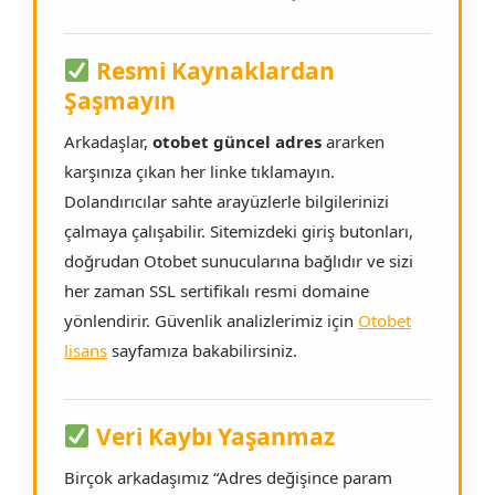
Resmi Kaynaklardan
Şaşmayın
Arkadaşlar,
otobet güncel adres
ararken
karşınıza çıkan her linke tıklamayın.
Dolandırıcılar sahte arayüzlerle bilgilerinizi
çalmaya çalışabilir. Sitemizdeki giriş butonları,
doğrudan Otobet sunucularına bağlıdır ve sizi
her zaman SSL sertifikalı resmi domaine
yönlendirir. Güvenlik analizlerimiz için
Otobet
lisans
sayfamıza bakabilirsiniz.
Veri Kaybı Yaşanmaz
Birçok arkadaşımız “Adres değişince param