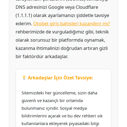
DNS adresinizi Google veya Cloudflare
(1.1.1.1) olarak ayarlamanızı şiddetle tavsiye
ederim.
Otobet giriş bahisleri kazandırır mı?
rehberimizde de vurguladığımız gibi, teknik
olarak sorunsuz bir platformda oynamak,
kazanma ihtimalinizi doğrudan artıran gizli
bir faktördür arkadaşlar.
Arkadaşlar İçin Özet Tavsiye:
Sitemizdeki her güncelleme, sizin daha
güvenli ve kazançlı bir ortamda
bulunmanız içindir. Sosyal medya
bildirimlerini açarak ve bu dev rehberi sık
kullanılanlara ekleyerek piyasadaki bilgi