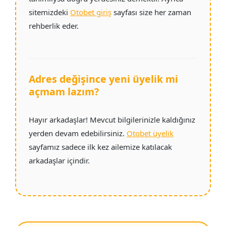
sitemizdeki
Otobet giriş
sayfası size her zaman
rehberlik eder.
Adres değişince yeni üyelik mi
açmam lazım?
Hayır arkadaşlar! Mevcut bilgilerinizle kaldığınız
yerden devam edebilirsiniz.
Otobet üyelik
sayfamız sadece ilk kez ailemize katılacak
arkadaşlar içindir.